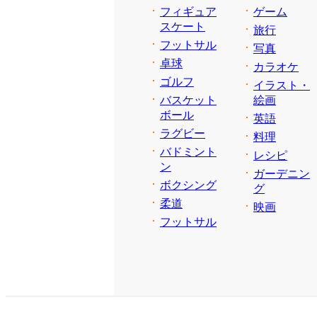
フィギュア
ゲーム
スケート
旅行
フットサル
写真
卓球
カラオケ
ゴルフ
イラスト・
バスケット
絵画
ボール
英語
ラグビー
料理
バドミント
レシピ
ン
ガーデニン
ボクシング
グ
柔道
映画
フットサル