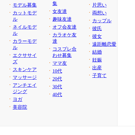
集
モデル募集
片思い
女友達
カットモデ
両想い
ル
趣味友達
カップル
ネイルモデ
オフ会友達
彼氏
ル
カラオケ友
彼女
カラーモデ
達
遠距離恋愛
ル
コスプレ合
結婚
エクササイ
わせ募集
妊娠
ズ
ママ友
出産
スキンケア
10代
子育て
マッサージ
20代
アンチエイ
30代
ジング
40代
ヨガ
美容院