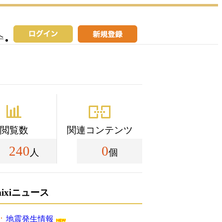
へ
閲覧数
関連コンテンツ
240
0
人
個
mixiニュース
地震発生情報