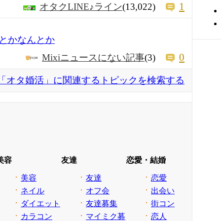
1
オタクLINE♪ライン
(13,022)
とかなんとか
0
Mixiニュースにない記事
(3)
「オタ婚活」に関連するトピックを検索する
美容
友達
恋愛・結婚
美容
友達
恋愛
ネイル
オフ会
出会い
ダイエット
友達募集
街コン
カラコン
マイミク募
恋人