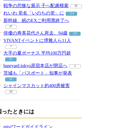
戦争の悲惨な展示 子へ配慮模索
35
れいわ 党名「いのちの党」に
114
新幹線、紙のEXご利用票終了へ
37
俳優の寿美花代さん死去、94歳
133
VIVANTイベントに堺雅人ら11人
7
大手の夏ボーナス 平均100万円超
82
baseyard tokyo原宿本店が閉店へ
3
茨城も「パスポート」知事が発表
56
シャインマスカット約400房被害
26
困ったときには
mixiワードガイドライン