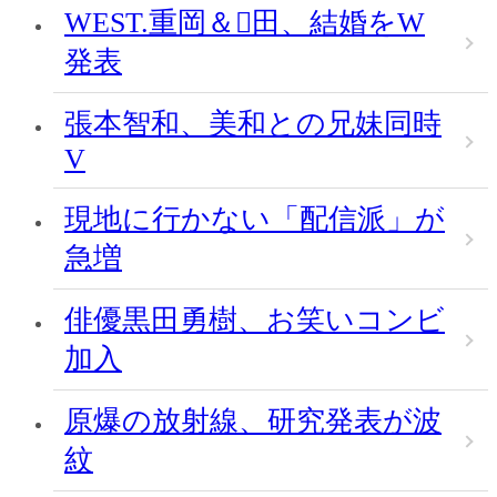
WEST.重岡＆田、結婚をW
発表
張本智和、美和との兄妹同時
V
現地に行かない「配信派」が
急増
俳優黒田勇樹、お笑いコンビ
加入
原爆の放射線、研究発表が波
紋