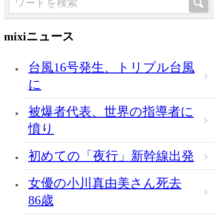
mixiニュース
台風16号発生、トリプル台風
に
被爆者代表、世界の指導者に
憤り
初めての「夜行」新幹線出発
女優の小川真由美さん死去
86歳