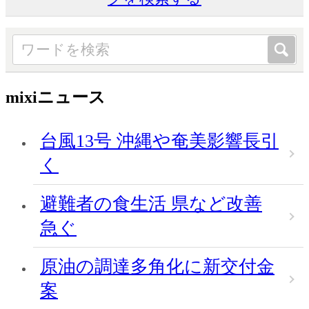
mixiニュース
台風13号 沖縄や奄美影響長引
く
避難者の食生活 県など改善
急ぐ
原油の調達多角化に新交付金
案