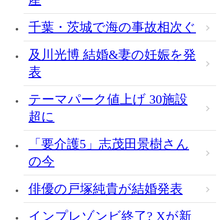
千葉・茨城で海の事故相次ぐ
及川光博 結婚&妻の妊娠を発
表
テーマパーク値上げ 30施設
超に
「要介護5」志茂田景樹さん
の今
俳優の戸塚純貴が結婚発表
インプレゾンビ終了? Xが新