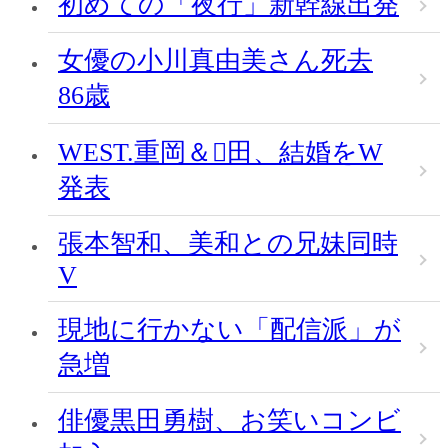
初めての「夜行」新幹線出発
女優の小川真由美さん死去
86歳
WEST.重岡＆田、結婚をW
発表
張本智和、美和との兄妹同時
V
現地に行かない「配信派」が
急増
俳優黒田勇樹、お笑いコンビ