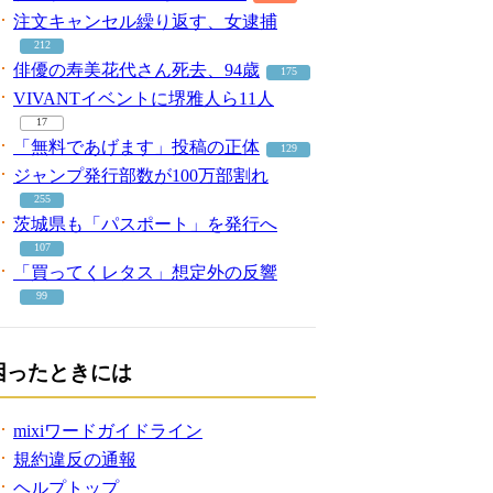
注文キャンセル繰り返す、女逮捕
212
俳優の寿美花代さん死去、94歳
175
VIVANTイベントに堺雅人ら11人
17
「無料であげます」投稿の正体
129
ジャンプ発行部数が100万部割れ
255
茨城県も「パスポート」を発行へ
107
「買ってくレタス」想定外の反響
99
困ったときには
mixiワードガイドライン
規約違反の通報
ヘルプトップ