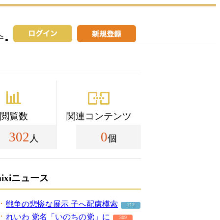
へ
閲覧数
関連コンテンツ
302
0
人
個
mixiニュース
戦争の悲惨な展示 子へ配慮模索
212
れいわ 党名「いのちの党」に
309