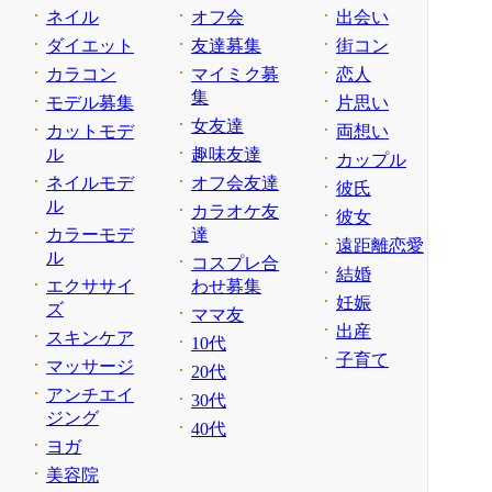
ネイル
オフ会
出会い
ダイエット
友達募集
街コン
カラコン
マイミク募
恋人
集
モデル募集
片思い
女友達
カットモデ
両想い
ル
趣味友達
カップル
ネイルモデ
オフ会友達
彼氏
ル
カラオケ友
彼女
カラーモデ
達
遠距離恋愛
ル
コスプレ合
結婚
エクササイ
わせ募集
妊娠
ズ
ママ友
出産
スキンケア
10代
子育て
マッサージ
20代
アンチエイ
30代
ジング
40代
ヨガ
美容院