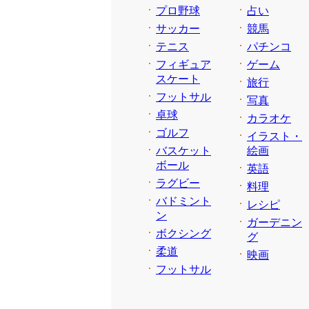
プロ野球
占い
サッカー
競馬
テニス
パチンコ
フィギュア
ゲーム
スケート
旅行
フットサル
写真
卓球
カラオケ
ゴルフ
イラスト・
バスケット
絵画
ボール
英語
ラグビー
料理
バドミント
レシピ
ン
ガーデニン
ボクシング
グ
柔道
映画
フットサル