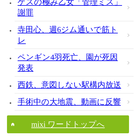
ゲスの極み乙女「管理ミス」
謝罪
寺田心、週6ジム通いで筋ト
レ
ペンギン4羽死亡、園が死因
発表
西鉄、意図しない駅構内放送
手術中の大地震、動画に反響
mixi ワードトップへ