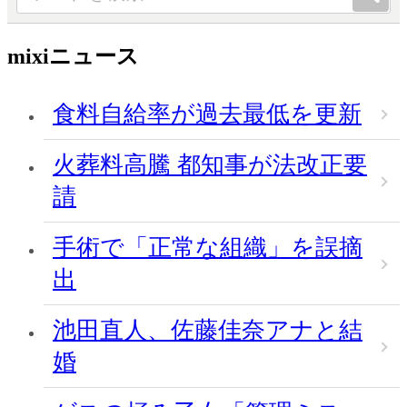
mixiニュース
食料自給率が過去最低を更新
火葬料高騰 都知事が法改正要
請
手術で「正常な組織」を誤摘
出
池田直人、佐藤佳奈アナと結
婚