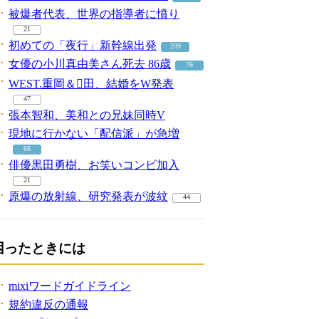
被爆者代表、世界の指導者に憤り
21
初めての「夜行」新幹線出発
209
女優の小川真由美さん死去 86歳
76
WEST.重岡＆田、結婚をW発表
47
張本智和、美和との兄妹同時V
現地に行かない「配信派」が急増
68
俳優黒田勇樹、お笑いコンビ加入
21
原爆の放射線、研究発表が波紋
44
困ったときには
mixiワードガイドライン
規約違反の通報