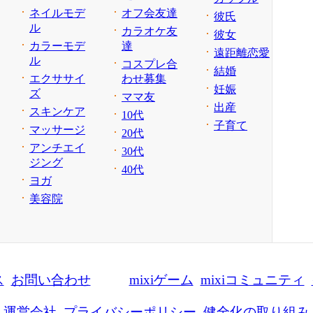
ネイルモデ
オフ会友達
彼氏
ル
カラオケ友
彼女
カラーモデ
達
遠距離恋愛
ル
コスプレ合
結婚
エクササイ
わせ募集
妊娠
ズ
ママ友
出産
スキンケア
10代
子育て
マッサージ
20代
アンチエイ
30代
ジング
40代
ヨガ
美容院
ス
お問い合わせ
mixiゲーム
mixiコミュニティ
運営会社
プライバシーポリシー
健全化の取り組み