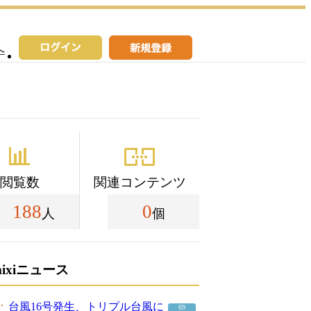
へ
閲覧数
関連コンテンツ
188
0
人
個
mixiニュース
台風16号発生、トリプル台風に
69