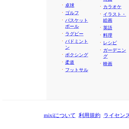
卓球
カラオケ
ゴルフ
イラスト・
バスケット
絵画
ボール
英語
ラグビー
料理
バドミント
レシピ
ン
ガーデニン
ボクシング
グ
柔道
映画
フットサル
mixiについて
利用規約
ライセン