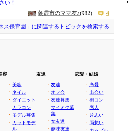
さい！
4
朝霞市のママ友♪
(982)
ネス保育園」に関連するトピックを検索する
美容
友達
恋愛・結婚
美容
友達
恋愛
ネイル
オフ会
出会い
ダイエット
友達募集
街コン
カラコン
マイミク募
恋人
集
モデル募集
片思い
女友達
カットモデ
両想い
ル
趣味友達
カップル