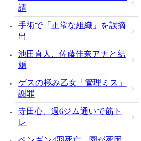
請
手術で「正常な組織」を誤摘
出
池田直人、佐藤佳奈アナと結
婚
ゲスの極み乙女「管理ミス」
謝罪
寺田心、週6ジム通いで筋ト
レ
ペンギン4羽死亡、園が死因