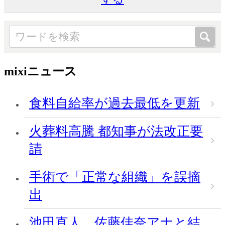
mixiニュース
食料自給率が過去最低を更新
火葬料高騰 都知事が法改正要
請
手術で「正常な組織」を誤摘
出
池田直人、佐藤佳奈アナと結