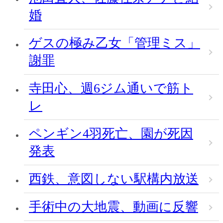
婚
ゲスの極み乙女「管理ミス」
謝罪
寺田心、週6ジム通いで筋ト
レ
ペンギン4羽死亡、園が死因
発表
西鉄、意図しない駅構内放送
手術中の大地震、動画に反響