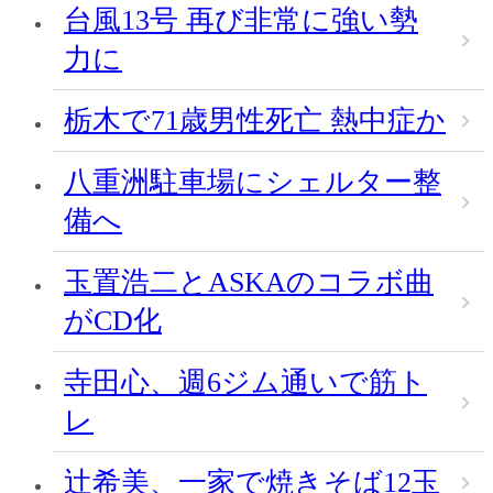
台風13号 再び非常に強い勢
力に
栃木で71歳男性死亡 熱中症か
八重洲駐車場にシェルター整
備へ
玉置浩二とASKAのコラボ曲
がCD化
寺田心、週6ジム通いで筋ト
レ
辻希美、一家で焼きそば12玉