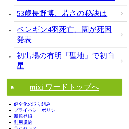
53歳長野博、若さの秘訣は
ペンギン4羽死亡、園が死因
発表
初出場の有明「聖地」で初白
星
mixi ワードトップへ
健全化の取り組み
プライバシーポリシー
新規登録
利用規約
ライセンス