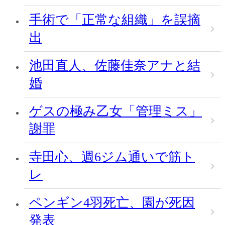
手術で「正常な組織」を誤摘
出
池田直人、佐藤佳奈アナと結
婚
ゲスの極み乙女「管理ミス」
謝罪
寺田心、週6ジム通いで筋ト
レ
ペンギン4羽死亡、園が死因
発表