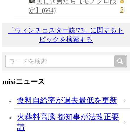
美しき男たち【モノクロ限
5
定】(664)
「ウィンチェスター銃’73」に関するト
ピックを検索する
mixiニュース
食料自給率が過去最低を更新
火葬料高騰 都知事が法改正要
請