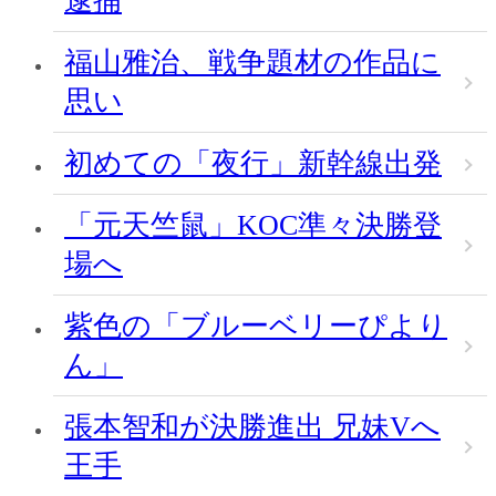
逮捕
福山雅治、戦争題材の作品に
思い
初めての「夜行」新幹線出発
「元天竺鼠」KOC準々決勝登
場へ
紫色の「ブルーベリーぴより
ん」
張本智和が決勝進出 兄妹Vへ
王手