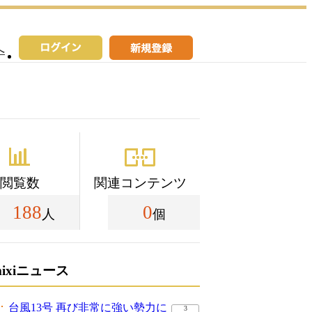
へ
閲覧数
関連コンテンツ
188
0
人
個
mixiニュース
台風13号 再び非常に強い勢力に
3