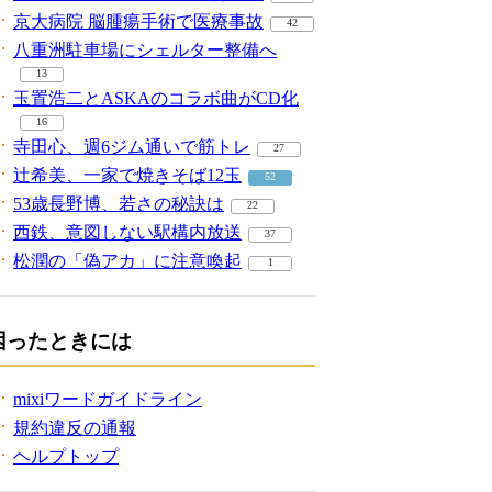
京大病院 脳腫瘍手術で医療事故
42
八重洲駐車場にシェルター整備へ
13
玉置浩二とASKAのコラボ曲がCD化
16
寺田心、週6ジム通いで筋トレ
27
辻希美、一家で焼きそば12玉
52
53歳長野博、若さの秘訣は
22
西鉄、意図しない駅構内放送
37
松潤の「偽アカ」に注意喚起
1
困ったときには
mixiワードガイドライン
規約違反の通報
ヘルプトップ