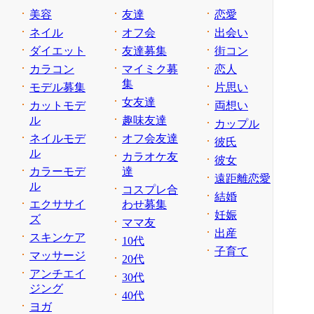
美容
友達
恋愛
ネイル
オフ会
出会い
ダイエット
友達募集
街コン
カラコン
マイミク募
恋人
集
モデル募集
片思い
女友達
カットモデ
両想い
ル
趣味友達
カップル
ネイルモデ
オフ会友達
彼氏
ル
カラオケ友
彼女
カラーモデ
達
遠距離恋愛
ル
コスプレ合
結婚
エクササイ
わせ募集
妊娠
ズ
ママ友
出産
スキンケア
10代
子育て
マッサージ
20代
アンチエイ
30代
ジング
40代
ヨガ