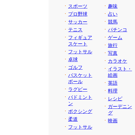
スポーツ
趣味
プロ野球
占い
サッカー
競馬
テニス
パチンコ
フィギュア
ゲーム
スケート
旅行
フットサル
写真
卓球
カラオケ
ゴルフ
イラスト・
バスケット
絵画
ボール
英語
ラグビー
料理
バドミント
レシピ
ン
ガーデニン
ボクシング
グ
柔道
映画
フットサル