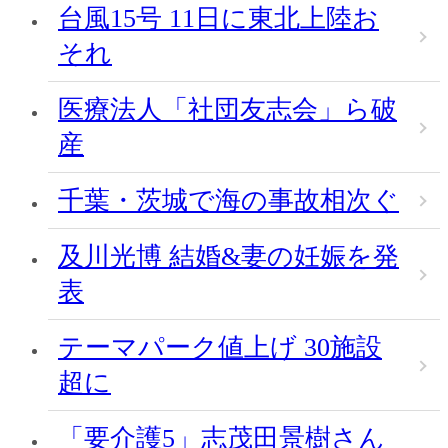
台風15号 11日に東北上陸お
それ
医療法人「社団友志会」ら破
産
千葉・茨城で海の事故相次ぐ
及川光博 結婚&妻の妊娠を発
表
テーマパーク値上げ 30施設
超に
「要介護5」志茂田景樹さん