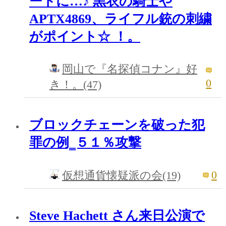
ートに…♪ 黒衣の騎士や
APTX4869、ライフル銃の刺繍
がポイント☆ ！。
岡山で『名探偵コナン』好
0
き！。(47)
ブロックチェーンを破った犯
罪の例‗５１％攻撃
0
仮想通貨懐疑派の会(19)
Steve Hachett さん来日公演で