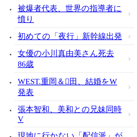
被爆者代表、世界の指導者に
憤り
初めての「夜行」新幹線出発
女優の小川真由美さん死去
86歳
WEST.重岡＆田、結婚をW
発表
張本智和、美和との兄妹同時
V
現地に行かない「配信派」が