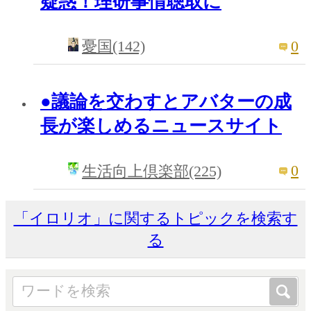
疑惑！理研事情聴取に
0
憂国(142)
●議論を交わすとアバターの成
長が楽しめるニュースサイト
0
生活向上倶楽部(225)
「イロリオ」に関するトピックを検索す
る