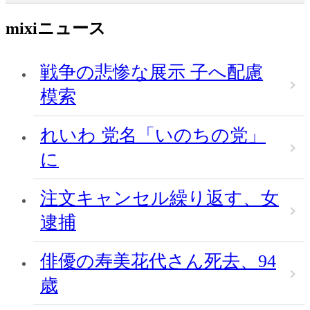
mixiニュース
戦争の悲惨な展示 子へ配慮
模索
れいわ 党名「いのちの党」
に
注文キャンセル繰り返す、女
逮捕
俳優の寿美花代さん死去、94
歳