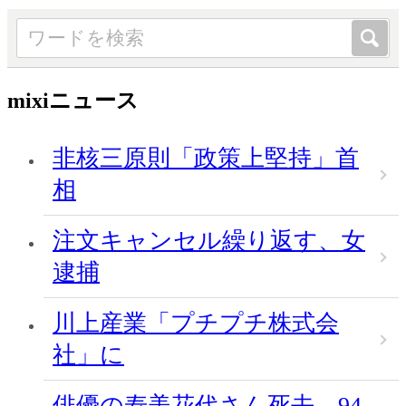
mixiニュース
非核三原則「政策上堅持」首
相
注文キャンセル繰り返す、女
逮捕
川上産業「プチプチ株式会
社」に
俳優の寿美花代さん死去、94