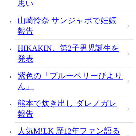
思い
山崎怜奈 サンジャポで妊娠
報告
HIKAKIN、第2子男児誕生を
発表
紫色の「ブルーベリーぴより
ん」
熊本で炊き出し ダレノガレ
報告
人気M!LK 歴12年ファン語る