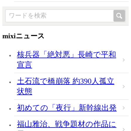
mixiニュース
核兵器「絶対悪」長崎で平和
宣言
土石流で橋崩落 約390人孤立
状態
初めての「夜行」新幹線出発
福山雅治、戦争題材の作品に