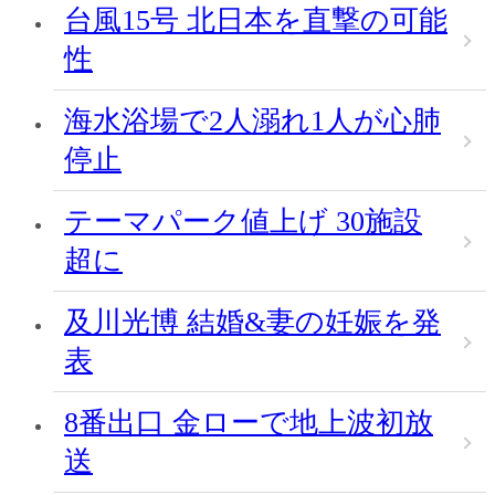
台風15号 北日本を直撃の可能
性
海水浴場で2人溺れ1人が心肺
停止
テーマパーク値上げ 30施設
超に
及川光博 結婚&妻の妊娠を発
表
8番出口 金ローで地上波初放
送