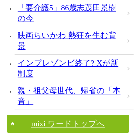
「要介護5」86歳志茂田景樹
の今
映画ちいかわ 熱狂を生む背
景
インプレゾンビ終了? Xが新
制度
親・祖父母世代、帰省の「本
音」
mixi ワードトップへ