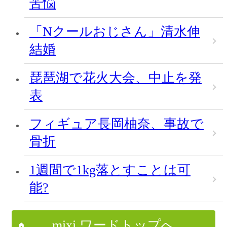
苦悩
「Nクールおじさん」清水伸
結婚
琵琶湖で花火大会、中止を発
表
フィギュア長岡柚奈、事故で
骨折
1週間で1kg落とすことは可
能?
mixi ワードトップへ