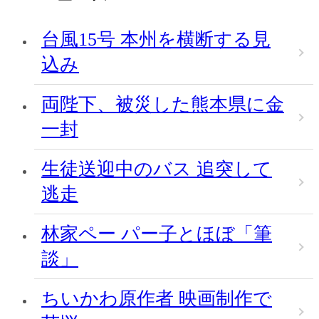
台風15号 本州を横断する見
込み
両陛下、被災した熊本県に金
一封
生徒送迎中のバス 追突して
逃走
林家ペー パー子とほぼ「筆
談」
ちいかわ原作者 映画制作で