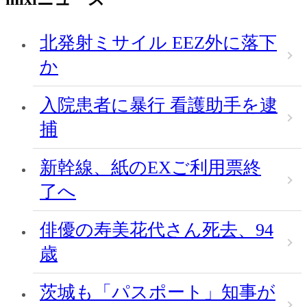
北発射ミサイル EEZ外に落下
か
入院患者に暴行 看護助手を逮
捕
新幹線、紙のEXご利用票終
了へ
俳優の寿美花代さん死去、94
歳
茨城も「パスポート」知事が