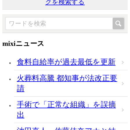
クを検索する
mixiニュース
食料自給率が過去最低を更新
火葬料高騰 都知事が法改正要
請
手術で「正常な組織」を誤摘
出