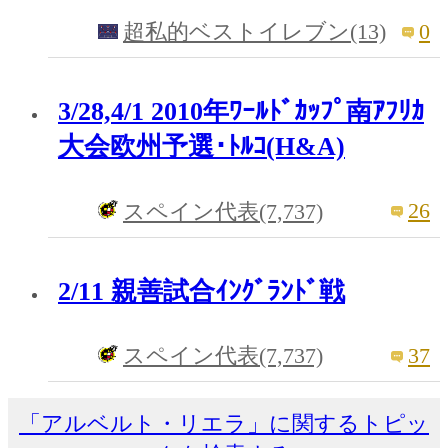
0
超私的ベストイレブン(13)
3/28,4/1 2010年ﾜｰﾙﾄﾞｶｯﾌﾟ南ｱﾌﾘｶ
大会欧州予選･ﾄﾙｺ(H&A)
26
スペイン代表(7,737)
2/11 親善試合ｲﾝｸﾞﾗﾝﾄﾞ戦
37
スペイン代表(7,737)
「アルベルト・リエラ」に関するトピッ