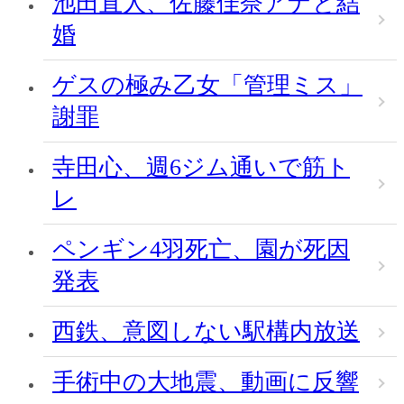
池田直人、佐藤佳奈アナと結
婚
ゲスの極み乙女「管理ミス」
謝罪
寺田心、週6ジム通いで筋ト
レ
ペンギン4羽死亡、園が死因
発表
西鉄、意図しない駅構内放送
手術中の大地震、動画に反響