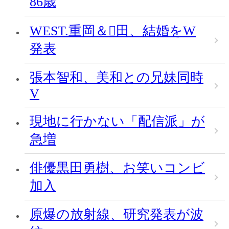
86歳
WEST.重岡＆田、結婚をW
発表
張本智和、美和との兄妹同時
V
現地に行かない「配信派」が
急増
俳優黒田勇樹、お笑いコンビ
加入
原爆の放射線、研究発表が波