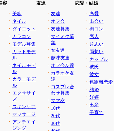
美容
友達
恋愛・結婚
美容
友達
恋愛
ネイル
オフ会
出会い
ダイエット
友達募集
街コン
カラコン
マイミク募
恋人
集
モデル募集
片思い
女友達
カットモデ
両想い
ル
趣味友達
カップル
ネイルモデ
オフ会友達
彼氏
ル
カラオケ友
彼女
カラーモデ
達
遠距離恋愛
ル
コスプレ合
結婚
エクササイ
わせ募集
妊娠
ズ
ママ友
出産
スキンケア
10代
子育て
マッサージ
20代
アンチエイ
30代
ジング
40代