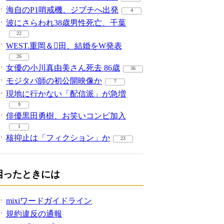
海自のP1哨戒機、ジブチへ出発
4
波にさらわれ38歳男性死亡、千葉
22
WEST.重岡＆田、結婚をW発表
26
女優の小川真由美さん死去 86歳
36
モジタバ師の初公開映像か
7
現地に行かない「配信派」が急増
9
俳優黒田勇樹、お笑いコンビ加入
1
核抑止は「フィクション」か
23
困ったときには
mixiワードガイドライン
規約違反の通報