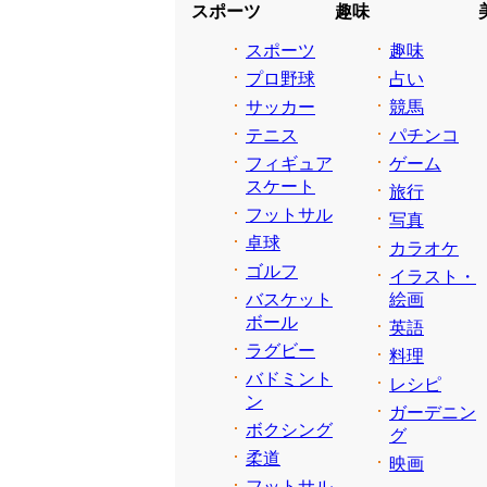
スポーツ
趣味
スポーツ
趣味
プロ野球
占い
サッカー
競馬
テニス
パチンコ
フィギュア
ゲーム
スケート
旅行
フットサル
写真
卓球
カラオケ
ゴルフ
イラスト・
バスケット
絵画
ボール
英語
ラグビー
料理
バドミント
レシピ
ン
ガーデニン
ボクシング
グ
柔道
映画
フットサル