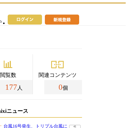
へ
閲覧数
関連コンテンツ
177
0
人
個
mixiニュース
台風16号発生、トリプル台風に
41