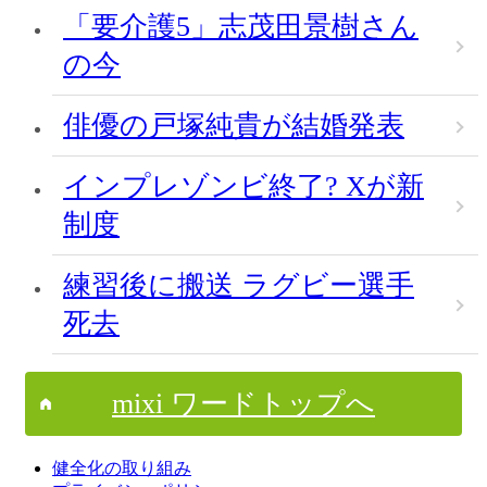
「要介護5」志茂田景樹さん
の今
俳優の戸塚純貴が結婚発表
インプレゾンビ終了? Xが新
制度
練習後に搬送 ラグビー選手
死去
mixi ワードトップへ
健全化の取り組み