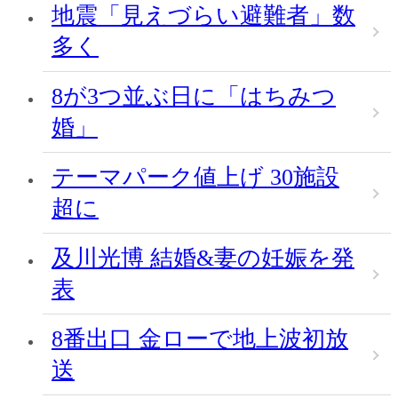
地震「見えづらい避難者」数
多く
8が3つ並ぶ日に「はちみつ
婚」
テーマパーク値上げ 30施設
超に
及川光博 結婚&妻の妊娠を発
表
8番出口 金ローで地上波初放
送