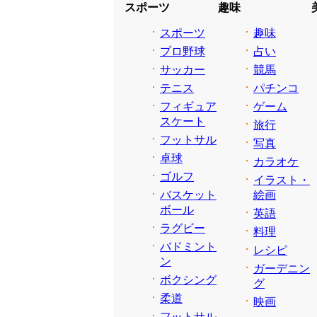
スポーツ
趣味
スポーツ
趣味
プロ野球
占い
サッカー
競馬
テニス
パチンコ
フィギュア
ゲーム
スケート
旅行
フットサル
写真
卓球
カラオケ
ゴルフ
イラスト・
バスケット
絵画
ボール
英語
ラグビー
料理
バドミント
レシピ
ン
ガーデニン
ボクシング
グ
柔道
映画
フットサル