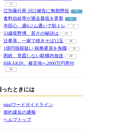
3
江別暴行死 川口被告に無期懲役
56
食料自給率が過去最低を更新
64
寺田心、週6ジム通いで筋トレ
1
53歳長野博、若さの秘訣は
12
辻希美、一家で焼きそば12玉
30
1億円脱税疑い 税務署員を免職
22
西鉄、意図しない駅構内放送
20
HIKAKIN、被災地へ2000万円寄付
36
困ったときには
mixiワードガイドライン
規約違反の通報
ヘルプトップ