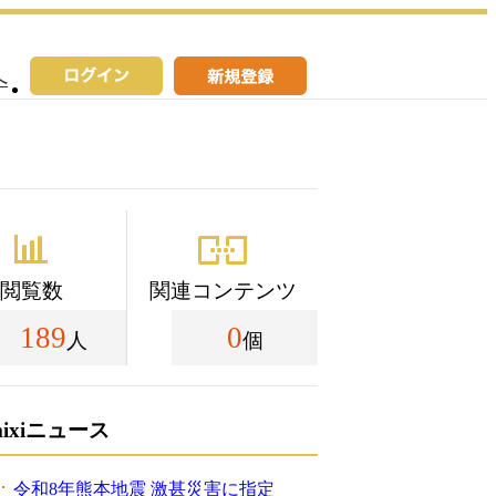
へ
閲覧数
関連コンテンツ
189
0
人
個
mixiニュース
令和8年熊本地震 激甚災害に指定