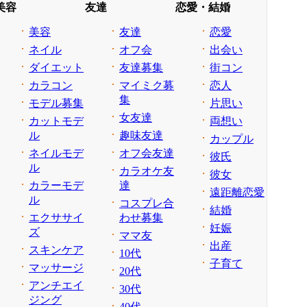
美容
友達
恋愛・結婚
美容
友達
恋愛
ネイル
オフ会
出会い
ダイエット
友達募集
街コン
カラコン
マイミク募
恋人
集
モデル募集
片思い
女友達
カットモデ
両想い
ル
趣味友達
カップル
ネイルモデ
オフ会友達
彼氏
ル
カラオケ友
彼女
カラーモデ
達
遠距離恋愛
ル
コスプレ合
結婚
エクササイ
わせ募集
妊娠
ズ
ママ友
出産
スキンケア
10代
子育て
マッサージ
20代
アンチエイ
30代
ジング
40代