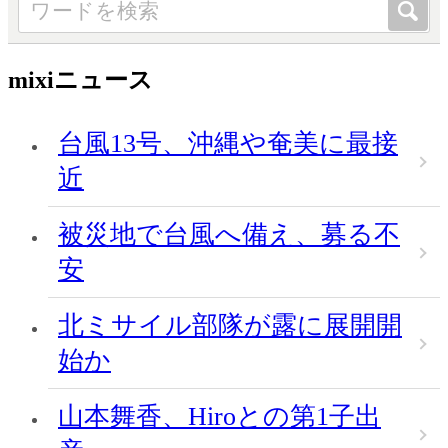
mixiニュース
台風13号、沖縄や奄美に最接
近
被災地で台風へ備え、募る不
安
北ミサイル部隊が露に展開開
始か
山本舞香、Hiroとの第1子出