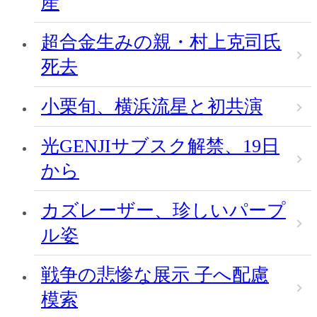
産
超合金生みの親・村上克司氏
死去
小栗旬、横浜流星と初共演
光GENJIサブスク解禁、19日
から
カズレーザー、珍しいパープ
ル姿
戦争の悲惨な展示 子へ配慮
模索