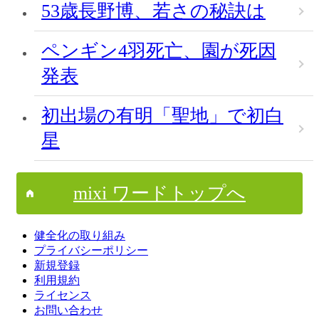
53歳長野博、若さの秘訣は
ペンギン4羽死亡、園が死因
発表
初出場の有明「聖地」で初白
星
mixi ワードトップへ
健全化の取り組み
プライバシーポリシー
新規登録
利用規約
ライセンス
お問い合わせ