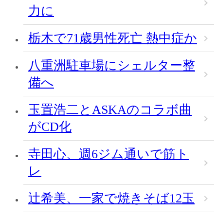
力に
栃木で71歳男性死亡 熱中症か
八重洲駐車場にシェルター整
備へ
玉置浩二とASKAのコラボ曲
がCD化
寺田心、週6ジム通いで筋ト
レ
辻希美、一家で焼きそば12玉