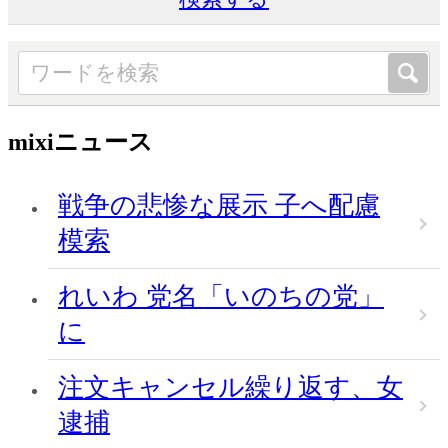
mixiニュース
戦争の悲惨な展示 子へ配慮
模索
れいわ 党名「いのちの党」
に
注文キャンセル繰り返す、女
逮捕