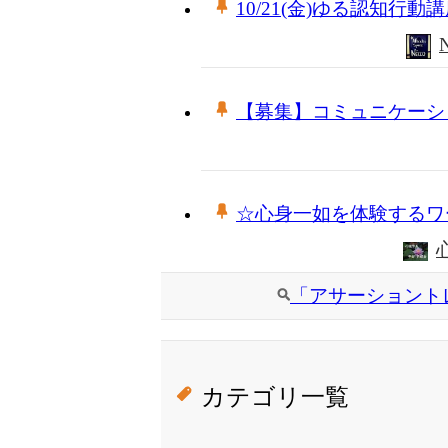
10/21(金)ゆる認知行
【募集】コミュニケーシ
☆心身一如を体験するワ
「アサーショント
カテゴリ一覧