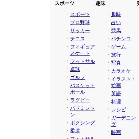
スポーツ
趣味
スポーツ
趣味
プロ野球
占い
サッカー
競馬
テニス
パチンコ
フィギュア
ゲーム
スケート
旅行
フットサル
写真
卓球
カラオケ
ゴルフ
イラスト・
バスケット
絵画
ボール
英語
ラグビー
料理
バドミント
レシピ
ン
ガーデニン
ボクシング
グ
柔道
映画
フットサル