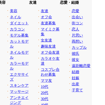
美容
友達
恋愛・結婚
美容
友達
恋愛
ネイル
オフ会
出会い
ダイエット
友達募集
街コン
カラコン
マイミク募
恋人
集
モデル募集
片思い
女友達
カットモデ
両想い
ル
趣味友達
カップル
ネイルモデ
オフ会友達
彼氏
ル
カラオケ友
彼女
カラーモデ
達
遠距離恋愛
ル
コスプレ合
結婚
エクササイ
わせ募集
妊娠
ズ
ママ友
出産
スキンケア
10代
子育て
マッサージ
20代
アンチエイ
30代
ジング
40代