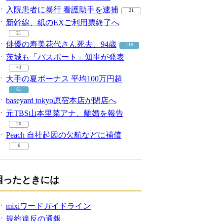
入院患者に暴行 看護助手を逮捕
21
新幹線、紙のEXご利用票終了へ
21
俳優の寿美花代さん死去、94歳
118
茨城も「パスポート」知事が発表
43
大手の夏ボーナス 平均100万円超
61
baseyard tokyo原宿本店が閉店へ
元TBS山本里菜アナ、離婚を報告
20
Peach 自社起因の欠航などに補償
6
困ったときには
mixiワードガイドライン
規約違反の通報