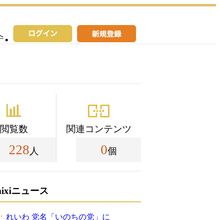
へ
閲覧数
関連コンテンツ
228
0
人
個
mixiニュース
れいわ 党名「いのちの党」に