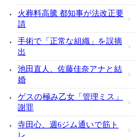
火葬料高騰 都知事が法改正要
請
手術で「正常な組織」を誤摘
出
池田直人、佐藤佳奈アナと結
婚
ゲスの極み乙女「管理ミス」
謝罪
寺田心、週6ジム通いで筋ト
レ