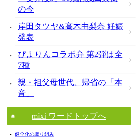
の今
岸田タツヤ&高木由梨奈 妊娠
発表
ぴよりんコラボ弁 第2弾は全
7種
親・祖父母世代、帰省の「本
音」
mixi ワードトップへ
健全化の取り組み