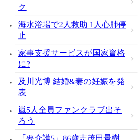
ク
海水浴場で2人救助 1人心肺停
止
家事支援サービスが国家資格
に?
及川光博 結婚&妻の妊娠を発
表
嵐5人全員ファンクラブ出そ
ろう
「要介護5」86歳志茂田景樹