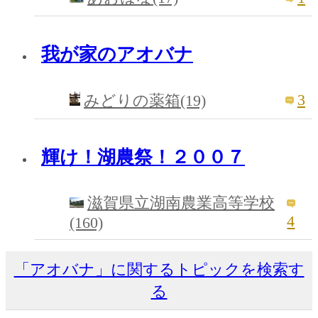
我が家のアオバナ
3
みどりの薬箱(19)
輝け！湖農祭！２００７
滋賀県立湖南農業高等学校
4
(160)
「アオバナ」に関するトピックを検索す
る