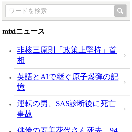
mixiニュース
非核三原則「政策上堅持」首
相
英語とAIで継ぐ原子爆弾の記
憶
運転の男、SAS診断後に死亡
事故
俳優の寿美花代さん死去、94