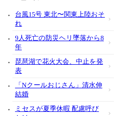
台風15号 東北〜関東上陸おそ
れ
9人死亡の防災ヘリ墜落から8
年
琵琶湖で花火大会、中止を発
表
「Nクールおじさん」清水伸
結婚
ミセスが夏季休暇 配慮呼び