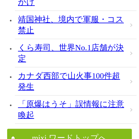
かけ
靖国神社、境内で軍服・コス
禁止
くら寿司、世界No.1店舗が決
定
カナダ西部で山火事100件超
発生
「原爆はうそ」誤情報に注意
喚起
mixi ワードトップへ