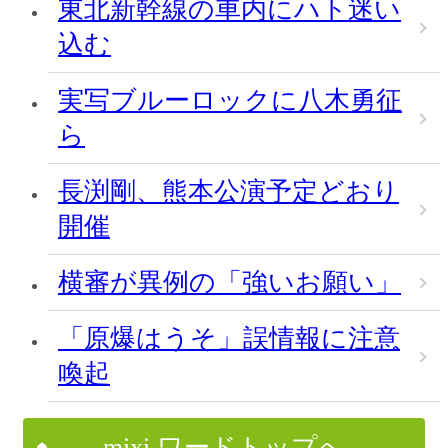
東北新幹線の車内にハト迷い
込む
実写ブルーロックに八木勇征
ら
長渕剛、熊本公演予定どおり
開催
横審が異例の「強いお願い」
「原爆はうそ」誤情報に注意
喚起
mixi ワードトップへ