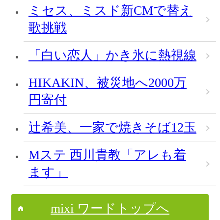
ミセス、ミスド新CMで替え
歌挑戦
「白い恋人」かき氷に熱視線
HIKAKIN、被災地へ2000万
円寄付
辻希美、一家で焼きそば12玉
Mステ 西川貴教「アレも着
ます」
mixi ワードトップへ