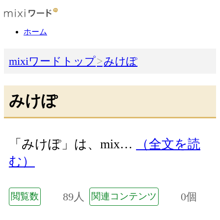
ホーム
mixiワードトップ
みけぽ
みけぽ
「みけぽ」は、mix…
（全文を読
む）
89人
0個
閲覧数
関連コンテンツ