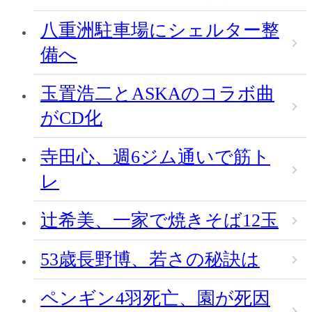
八重洲駐車場にシェルター整
備へ
玉置浩二とASKAのコラボ曲
がCD化
寺田心、週6ジム通いで筋ト
レ
辻希美、一家で焼きそば12玉
53歳長野博、若さの秘訣は
ペンギン4羽死亡、園が死因