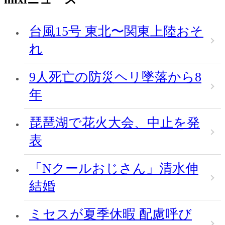
台風15号 東北〜関東上陸おそ
れ
9人死亡の防災ヘリ墜落から8
年
琵琶湖で花火大会、中止を発
表
「Nクールおじさん」清水伸
結婚
ミセスが夏季休暇 配慮呼び