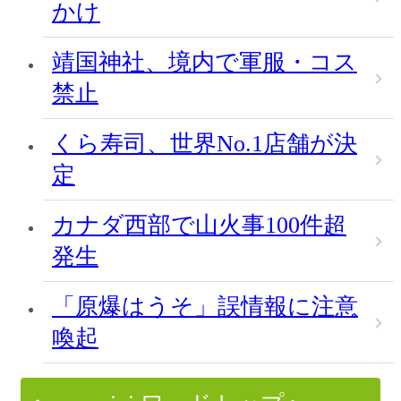
かけ
靖国神社、境内で軍服・コス
禁止
くら寿司、世界No.1店舗が決
定
カナダ西部で山火事100件超
発生
「原爆はうそ」誤情報に注意
喚起