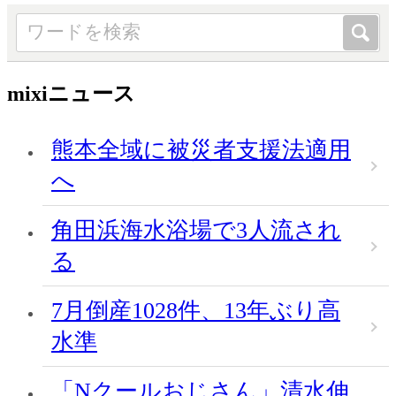
mixiニュース
熊本全域に被災者支援法適用
へ
角田浜海水浴場で3人流され
る
7月倒産1028件、13年ぶり高
水準
「Nクールおじさん」清水伸