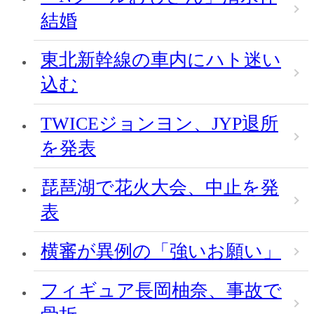
結婚
東北新幹線の車内にハト迷い
込む
TWICEジョンヨン、JYP退所
を発表
琵琶湖で花火大会、中止を発
表
横審が異例の「強いお願い」
フィギュア長岡柚奈、事故で