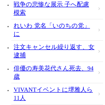
戦争の悲惨な展示 子へ配慮
模索
れいわ 党名「いのちの党」
に
注文キャンセル繰り返す、女
逮捕
俳優の寿美花代さん死去、94
歳
VIVANTイベントに堺雅人ら
11人