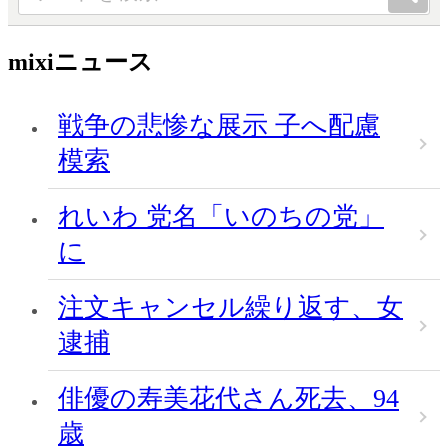
mixiニュース
戦争の悲惨な展示 子へ配慮
模索
れいわ 党名「いのちの党」
に
注文キャンセル繰り返す、女
逮捕
俳優の寿美花代さん死去、94
歳