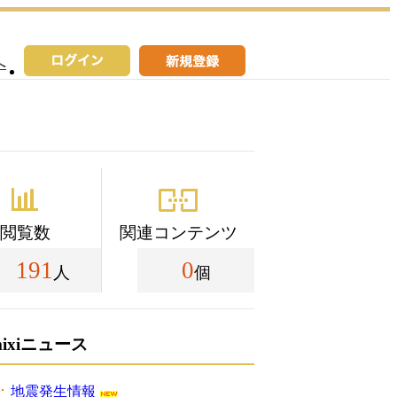
へ
閲覧数
関連コンテンツ
191
0
人
個
mixiニュース
地震発生情報