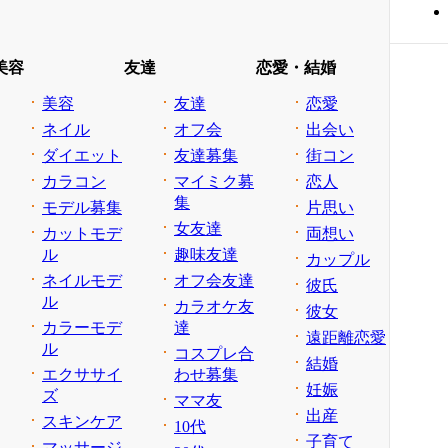
美容
友達
恋愛・結婚
美容
友達
恋愛
ネイル
オフ会
出会い
ダイエット
友達募集
街コン
カラコン
マイミク募
恋人
集
モデル募集
片思い
女友達
カットモデ
両想い
ル
趣味友達
カップル
ネイルモデ
オフ会友達
彼氏
ル
カラオケ友
彼女
カラーモデ
達
遠距離恋愛
ル
コスプレ合
結婚
エクササイ
わせ募集
妊娠
ズ
ママ友
出産
スキンケア
10代
子育て
マッサージ