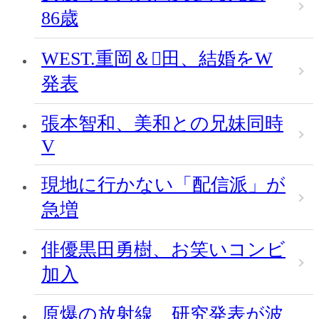
86歳
WEST.重岡＆田、結婚をW
発表
張本智和、美和との兄妹同時
V
現地に行かない「配信派」が
急増
俳優黒田勇樹、お笑いコンビ
加入
原爆の放射線、研究発表が波