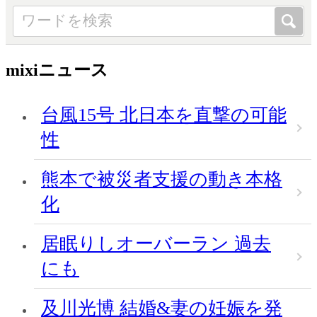
mixiニュース
台風15号 北日本を直撃の可能
性
熊本で被災者支援の動き本格
化
居眠りしオーバーラン 過去
にも
及川光博 結婚&妻の妊娠を発