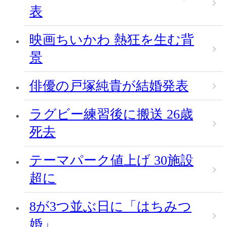
表
映画ちいかわ 熱狂を生む背
景
俳優の戸塚純貴が結婚発表
ラグビー練習後に搬送 26歳
死去
テーマパーク値上げ 30施設
超に
8が3つ並ぶ日に「はちみつ
婚」