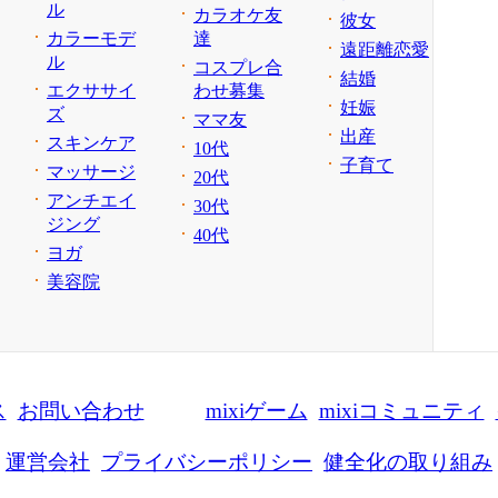
ル
カラオケ友
彼女
カラーモデ
達
遠距離恋愛
ル
コスプレ合
結婚
エクササイ
わせ募集
妊娠
ズ
ママ友
出産
スキンケア
10代
子育て
マッサージ
20代
アンチエイ
30代
ジング
40代
ヨガ
美容院
ス
お問い合わせ
mixiゲーム
mixiコミュニティ
運営会社
プライバシーポリシー
健全化の取り組み