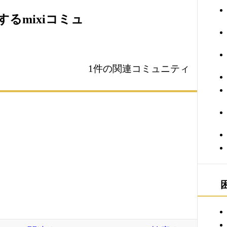
るmixiコミュ
1件の関連コミュニティ