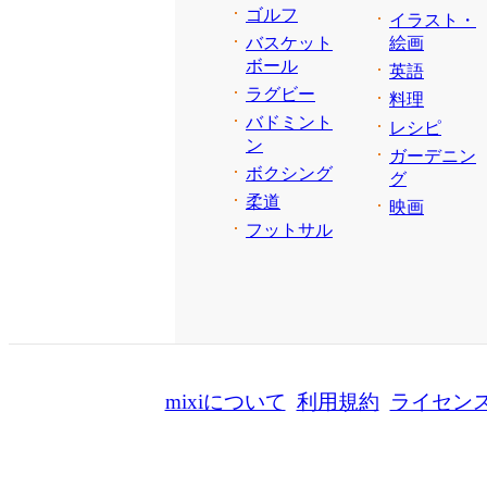
ゴルフ
イラスト・
バスケット
絵画
ボール
英語
ラグビー
料理
バドミント
レシピ
ン
ガーデニン
ボクシング
グ
柔道
映画
フットサル
mixiについて
利用規約
ライセン