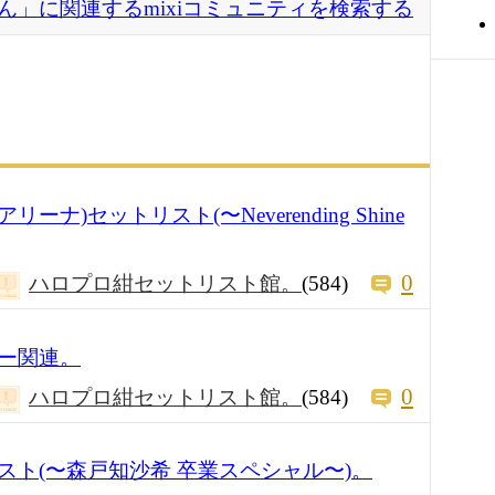
ん」に関連するmixiコミュニティを検索する
ーナ)セットリスト(〜Neverending Shine
0
ハロプロ紺セットリスト館。
(584)
ー関連。
0
ハロプロ紺セットリスト館。
(584)
スト(〜森戸知沙希 卒業スペシャル〜)。