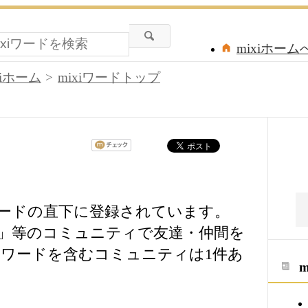
mixiホーム
xiホーム
mixiワードトップ
ワードの直下に登録されています。
!!」等のコミュニティで友達・仲間を
ワードを含むコミュニティは1件あ