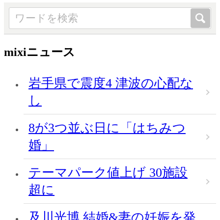
mixiニュース
岩手県で震度4 津波の心配な
し
8が3つ並ぶ日に「はちみつ
婚」
テーマパーク値上げ 30施設
超に
及川光博 結婚&妻の妊娠を発