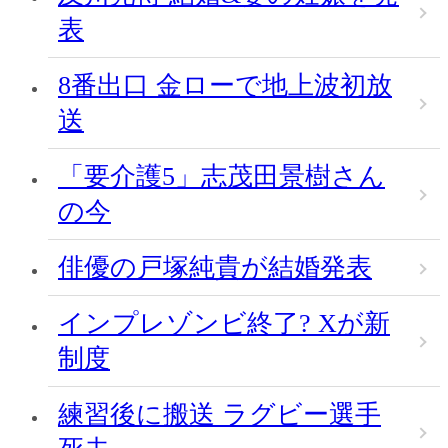
表
8番出口 金ローで地上波初放
送
「要介護5」志茂田景樹さん
の今
俳優の戸塚純貴が結婚発表
インプレゾンビ終了? Xが新
制度
練習後に搬送 ラグビー選手