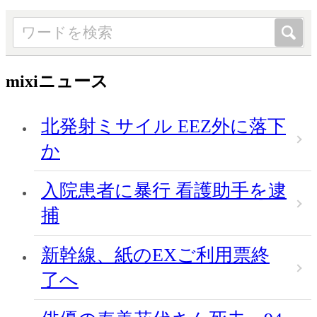
mixiニュース
北発射ミサイル EEZ外に落下
か
入院患者に暴行 看護助手を逮
捕
新幹線、紙のEXご利用票終
了へ