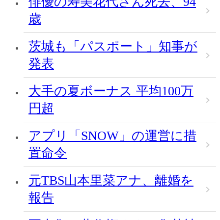
俳優の寿美花代さん死去、94
歳
茨城も「パスポート」知事が
発表
大手の夏ボーナス 平均100万
円超
アプリ「SNOW」の運営に措
置命令
元TBS山本里菜アナ、離婚を
報告