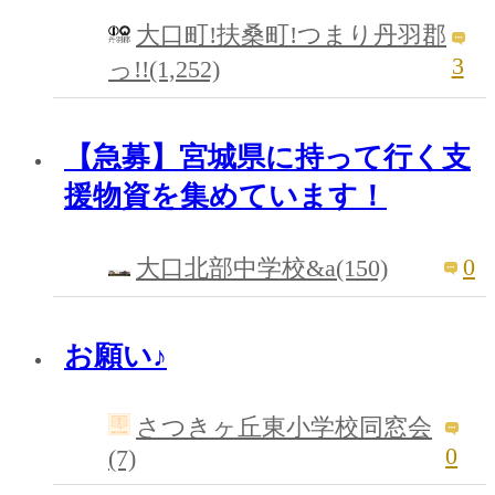
大口町!扶桑町!つまり丹羽郡
3
っ!!(1,252)
【急募】宮城県に持って行く支
援物資を集めています！
0
大口北部中学校&a(150)
お願い♪
さつきヶ丘東小学校同窓会
0
(7)