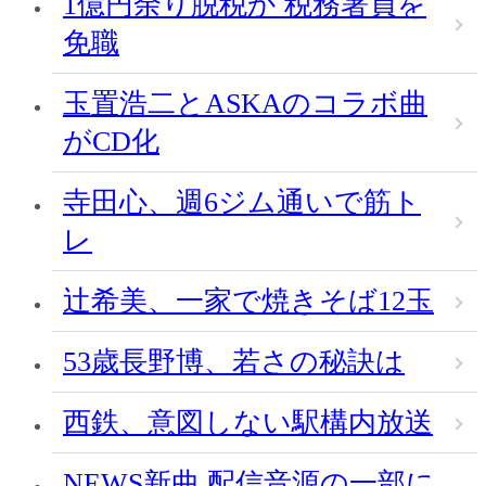
1億円余り脱税か 税務署員を
免職
玉置浩二とASKAのコラボ曲
がCD化
寺田心、週6ジム通いで筋ト
レ
辻希美、一家で焼きそば12玉
53歳長野博、若さの秘訣は
西鉄、意図しない駅構内放送
NEWS新曲 配信音源の一部に