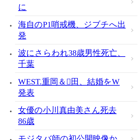
に
海自のP1哨戒機、ジブチへ出
発
波にさらわれ38歳男性死亡、
千葉
WEST.重岡＆田、結婚をW
発表
女優の小川真由美さん死去
86歳
モジタバ師の初公開映像か